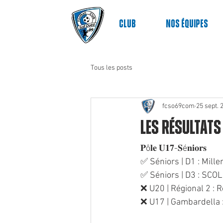
Club
nos équipes
Tous les posts
fcso69com
25 sept. 
Les résultat
𝐏ô𝐥𝐞 𝐔𝟏𝟕-𝐒é𝐧𝐢𝐨𝐫𝐬
✅ Séniors | D1 : Mill
✅ Séniors | D3 : SCO
❌ U20 | Régional 2 :
❌ U17 | Gambardella 