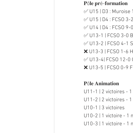
𝐏ô𝐥𝐞 𝐩𝐫é-𝐟𝐨𝐫𝐦𝐚𝐭𝐢𝐨𝐧
✅ U15 | D3 : Muroise
✅ U15 | D4 : FCSO 3-2
✅ U14 | D4 : FCSO 9-
✅ U13-1 | FCSO 3-0 B
✅ U13-2 | FCSO 4-1 
❌ U13-3 | FCSO 1-6 
✅ U13-4| FCSO 12-0
❌ U13-5 | FCSO 0-9 F
𝐏ô𝐥𝐞 𝐀𝐧𝐢𝐦𝐚𝐭𝐢𝐨𝐧
U11-1 | 2 victoires - 1
U11-2 | 2 victoires - 1
U10-1 | 3 victoires
U10-2 | 1 victoire - 1 
U10-3 | 1 victoire - 1 