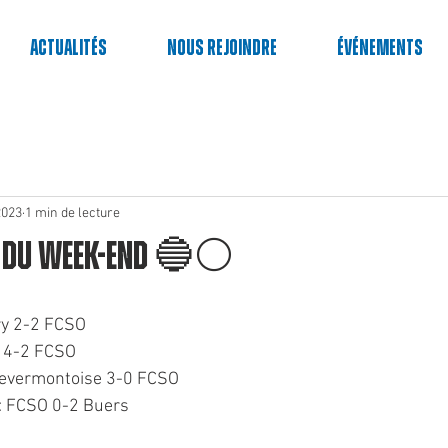
Actualités
Nous rejoindre
événements
2023
1 min de lecture
s du week-end 🔵⚪️
ery 2-2 FCSO
L 4-2 FCSO
 Revermontoise 3-0 FCSO
: FCSO 0-2 Buers