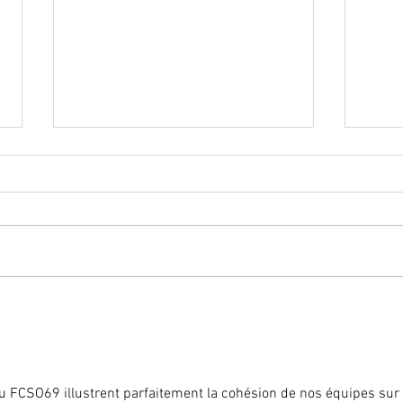
Bonne vacances
À la r
BDG G
du FCSO69 illustrent parfaitement la cohésion de nos équipes sur 