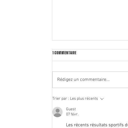
1 commentaire
Rédigez un commentaire...
🏃‍♂️ Notre partenaire Rrunning ouvre
Trier par :
Les plus récents
un deuxième magasin à Oullins !
Guest
07 févr.
Les récents résultats sportifs 