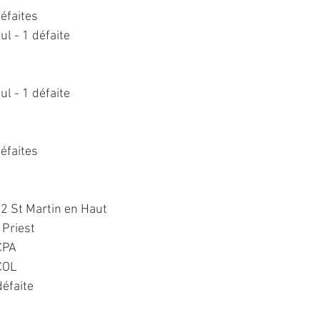
défaites
nul - 1 défaite
nul - 1 défaite
défaites
2 St Martin en Haut
 Priest
CPA
COL
défaite