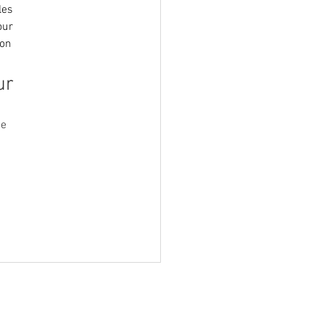
les 
our 
on 
ur
e 