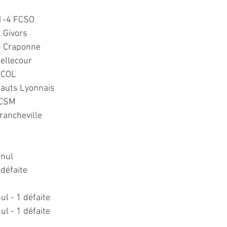
 1-4 FCSO
 Givors
0 Craponne
ellecour
SCOL
Hauts Lyonnais
 CSM
rancheville
 nul
 défaite
nul - 1 défaite
nul - 1 défaite