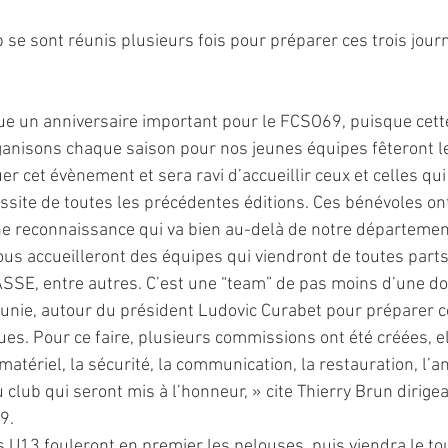
 se sont réunis plusieurs fois pour préparer ces trois jour
e un anniversaire important pour le FCSO69, puisque cette
anisons chaque saison pour nos jeunes équipes fêteront le
 cet évènement et sera ravi d’accueillir ceux et celles qui 
ssite de toutes les précédentes éditions. Ces bénévoles on
e reconnaissance qui va bien au-delà de notre département
s accueilleront des équipes qui viendront de toutes parts :
ASSE, entre autres. C’est une “team” de pas moins d’une do
réunie, autour du président Ludovic Curabet pour préparer ce
ques. Pour ce faire, plusieurs commissions ont été créées, e
le matériel, la sécurité, la communication, la restauration, l’a
 club qui seront mis à l’honneur, » cite Thierry Brun dirigea
9.
s U13 fouleront en premier les pelouses, puis viendra le to