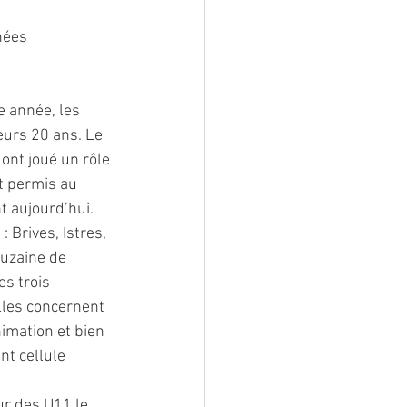
nées 
 année, les 
urs 20 ans. Le 
ont joué un rôle 
t permis au 
 aujourd’hui. 
 Brives, Istres, 
uzaine de 
s trois 
lles concernent 
nimation et bien 
nt cellule 
ur des U11 le 