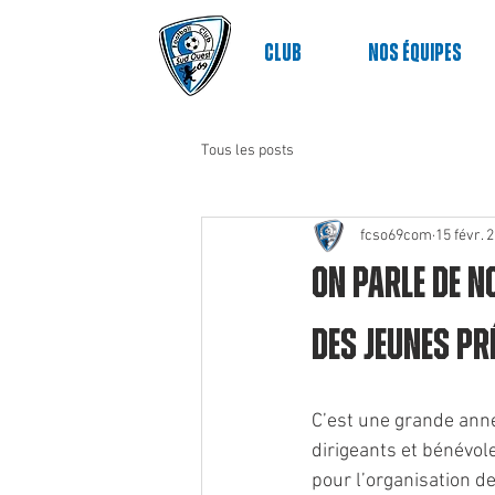
Club
nos équipes
Tous les posts
fcso69com
15 févr. 
On parle de n
des jeunes pré
C’est une grande anné
dirigeants et bénévol
pour l’organisation de