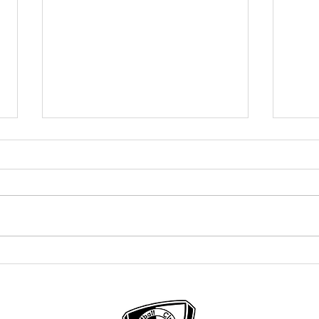
Bonne vacances
À la r
BDG G