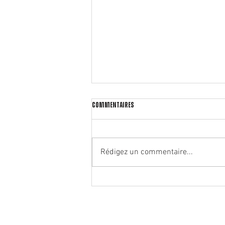
Commentaires
Rédigez un commentaire...
🏃‍♂️ Notre partenaire Rrunning ouvre
un deuxième magasin à Oullins !