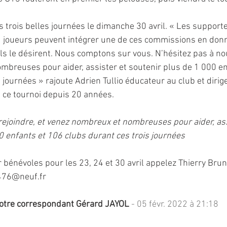
s trois belles journées le dimanche 30 avril. « Les supporte
u joueurs peuvent intégrer une de ces commissions en don
ls le désirent. Nous comptons sur vous. N’hésitez pas à nou
breuses pour aider, assister et soutenir plus de 1 000 en
 journées » rajoute Adrien Tullio éducateur au club et dirige
e ce tournoi depuis 20 années.
rejoindre, et venez nombreux et nombreuses pour aider, ass
0 enfants et 106 clubs durant ces trois journées
r bénévoles pour les 23, 24 et 30 avril appelez Thierry Bru
476@neuf.fr
otre correspondant Gérard JAYOL
 - 05 févr. 2022 à 21:18