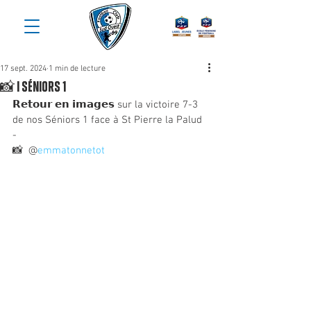
17 sept. 2024
1 min de lecture
📸 | Séniors 1
𝗥𝗲𝘁𝗼𝘂𝗿 𝗲𝗻 𝗶𝗺𝗮𝗴𝗲𝘀 sur la victoire 7-3 
de nos Séniors 1 face à St Pierre la Palud
-
📸  @
emmatonnetot