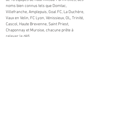
noms bien connus tels que Domtac, 
Villefranche, Amplepuis, Goal FC, La Duchère, 
Vaux en Velin, FC Lyon, Vénissieux, OL, Trinité, 
Cascol, Haute Brevenne, Saint Priest, 
Chaponnay et Muroise, chacune prête à 
relever le défi.
Seuls les trois premiers de ces finales auront 
la chance précieuse de décrocher…
Afficher plus
Partager cet événement