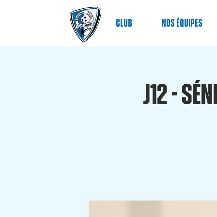
Club
nos équipes
J12 - Sén