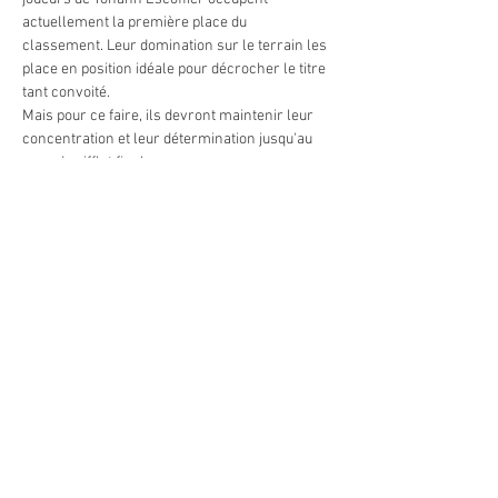
actuellement la première place du 
classement. Leur domination sur le terrain les 
place en position idéale pour décrocher le titre 
tant convoité. 
Mais pour ce faire, ils devront maintenir leur 
concentration et leur détermination jusqu'au 
coup de sifflet final.
En face d'eux se dresse le Sporting Nord Isère, 
positionné au 9e…
Afficher plus
Partager cet événement