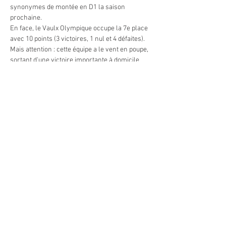
synonymes de montée en D1 la saison 
prochaine.
En face, le Vaulx Olympique occupe la 7e place 
avec 10 points (3 victoires, 1 nul et 4 défaites). 
Mais attention : cette équipe a le vent en poupe, 
sortant d'une victoire importante à domicile 
contre l'USEL,…
Afficher plus
Partager cet événement