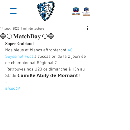
14 sept. 2023
1 min de lecture
🔵⚪️ 𝐌𝐚𝐭𝐜𝐡𝐃𝐚𝐲 ⚪️🔵
𝐒𝐮𝐩𝐞𝐫 𝐆𝐚𝐛𝐢𝐚𝐮𝐝 
Nos bleus et blancs affronteront 
AC 
Seyssinet Foot
 à l’occasion de la 2 journée 
de championnat Régional 2
 Retrouvez nos U20 ce dimanche à 13h au 
Stade 𝗖𝗮𝗺𝗶𝗹𝗹𝗲 𝗔𝗯𝗶𝗹𝘆 𝗱𝗲 𝗠𝗼𝗿𝗻𝗮𝗻𝘁 !
-
#fcso69