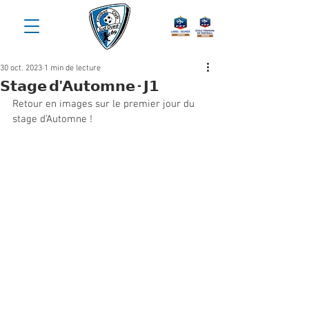
30 oct. 2023
1 min de lecture
𝗦𝘁𝗮𝗴𝗲 𝗱’𝗔𝘂𝘁𝗼𝗺𝗻𝗲 - 𝗝𝟭
Retour en images sur le premier jour du 
stage d’Automne !