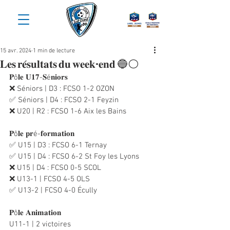
15 avr. 2024
1 min de lecture
𝐋𝐞𝐬 𝐫𝐞́𝐬𝐮𝐥𝐭𝐚𝐭𝐬 𝐝𝐮 𝐰𝐞𝐞𝐤-𝐞𝐧𝐝 🔵⚪️
𝐏ô𝐥𝐞 𝐔𝟏𝟕-𝐒é𝐧𝐢𝐨𝐫𝐬
❌ Séniors | D3 : FCSO 1-2 OZON
✅ Séniors | D4 : FCSO 2-1 Feyzin
❌ U20 | R2 : FCSO 1-6 Aix les Bains
𝐏ô𝐥𝐞 𝐩𝐫é-𝐟𝐨𝐫𝐦𝐚𝐭𝐢𝐨𝐧
✅ U15 | D3 : FCSO 6-1 Ternay
✅ U15 | D4 : FCSO 6-2 St Foy les Lyons
❌ U15 | D4 : FCSO 0-5 SCOL
❌ U13-1 | FCSO 4-5 OLS
✅ U13-2 | FCSO 4-0 Écully
𝐏ô𝐥𝐞 𝐀𝐧𝐢𝐦𝐚𝐭𝐢𝐨𝐧
U11-1 | 2 victoires