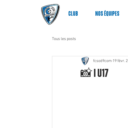
Club
nos équipes
Tous les posts
fcso69com
19 févr. 
📸 | U17