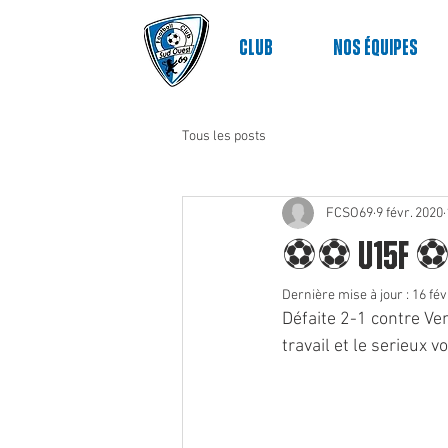
Club
nos équipes
Tous les posts
FCSO69
9 févr. 2020
⚽️⚽️ U15F ⚽
Dernière mise à jour :
16 fév
Défaite 2-1 contre Ven
travail et le serieux vo