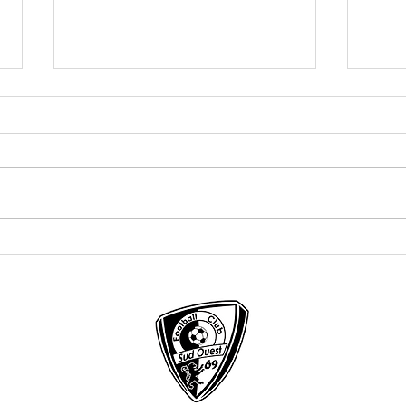
Bonne vacances
À la r
BDG G