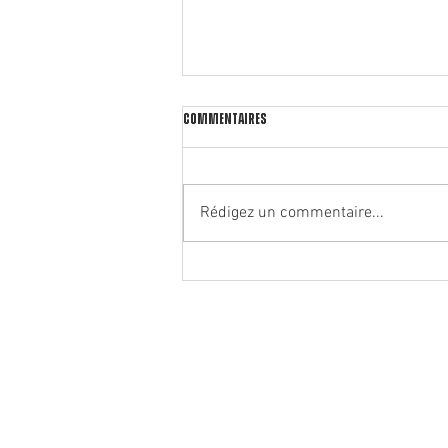
Commentaires
Rédigez un commentaire...
🏃‍♂️ Notre partenaire Rrunning ouvre
un deuxième magasin à Oullins !