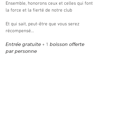
Ensemble, honorons ceux et celles qui font 
la force et la fierté de notre club
Et qui sait, peut-être que vous serez 
récompensé…
𝘌𝘯𝘵𝘳𝘦́𝘦 𝘨𝘳𝘢𝘵𝘶𝘪𝘵𝘦 + 1 𝘣𝘰𝘪𝘴𝘴𝘰𝘯 𝘰𝘧𝘧𝘦𝘳𝘵𝘦 
𝘱𝘢𝘳 𝘱𝘦𝘳𝘴𝘰𝘯𝘯𝘦 