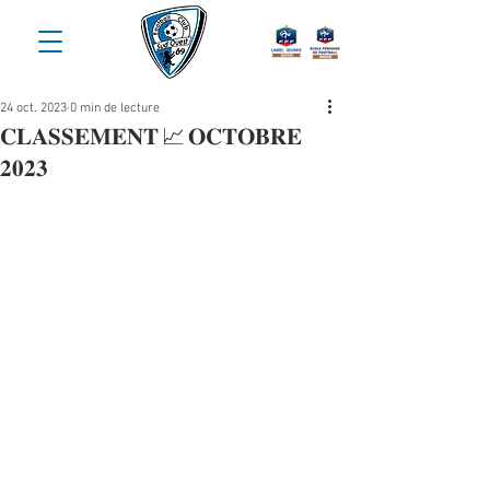
24 oct. 2023
0 min de lecture
𝐂𝐋𝐀𝐒𝐒𝐄𝐌𝐄𝐍𝐓 📈 𝐎𝐂𝐓𝐎𝐁𝐑𝐄
𝟐𝟎𝟐𝟑