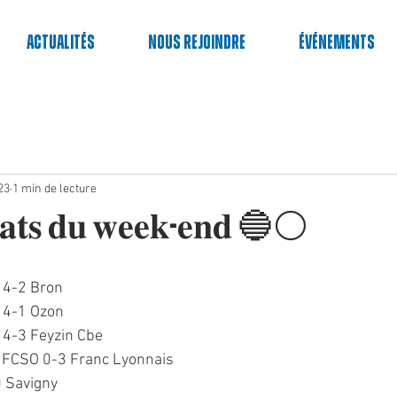
Actualités
Nous rejoindre
événements
23
1 min de lecture
𝐥𝐭𝐚𝐭𝐬 𝐝𝐮 𝐰𝐞𝐞𝐤-𝐞𝐧𝐝 🔵⚪️
 4-2 Bron
O 4-1 Ozon
 4-3 Feyzin Cbe
: FCSO 0-3 Franc Lyonnais
0 Savigny