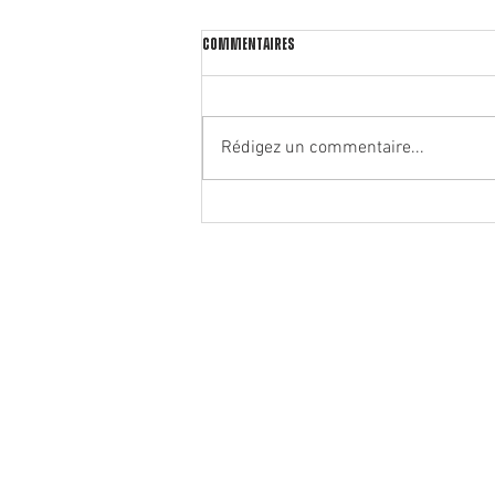
Commentaires
Rédigez un commentaire...
🏃‍♂️ Notre partenaire Rrunning ouvre
un deuxième magasin à Oullins !