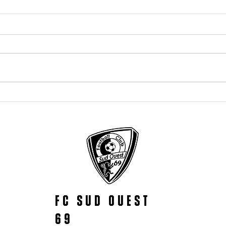
Bonne vacances
À la r
BDG G
FC SUD OUEST
69