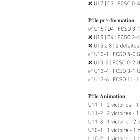
❌ U17 | D3 : FCSO 0-4
𝐏ô𝐥𝐞 𝐩𝐫é-𝐟𝐨𝐫𝐦𝐚𝐭𝐢𝐨𝐧
✅ U15 | D4 : FCSO 3-
❌ U15 | D4 : FCSO 2-
❌ U15 à 8 | 2 défaites
✅ U13-1 | FCSO 5-0 
❌ U13-2 | FCSO 0-2 
✅ U13-4 | FCSO 3-1
✅ U13-6 | FCSO 11-1 
𝐏ô𝐥𝐞 𝐀𝐧𝐢𝐦𝐚𝐭𝐢𝐨𝐧
U11-1 | 2 victoires - 1
U11-2 | 2 victoires - 1
U11-3 | 1 victoire - 2 
U10-1 | 1 victoire - 1 
U10-2 | 1 victoire - 1 