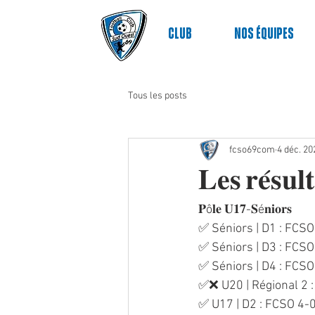
Club
nos équipes
Tous les posts
fcso69com
4 déc. 20
𝐋𝐞𝐬 𝐫𝐞́𝐬𝐮
𝐏ô𝐥𝐞 𝐔𝟏𝟕-𝐒é𝐧𝐢𝐨𝐫𝐬
✅ Séniors | D1 : FCSO
✅ Séniors | D3 : FCS
✅ Séniors | D4 : FCSO
✅❌ U20 | Régional 2 
✅ U17 | D2 : FCSO 4-