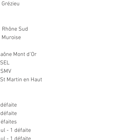
 Grézieu
1 Rhône Sud
4 Muroise
Saône Mont d’Or
USEL
 USMV
St Martin en Haut
 défaite
 défaite
défaites
nul - 1 défaite
nul - 1 défaite