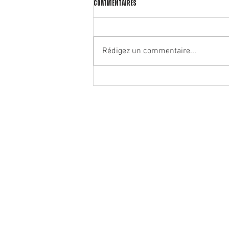
Commentaires
Rédigez un commentaire...
🏃‍♂️ Notre partenaire Rrunning ouvre
un deuxième magasin à Oullins !