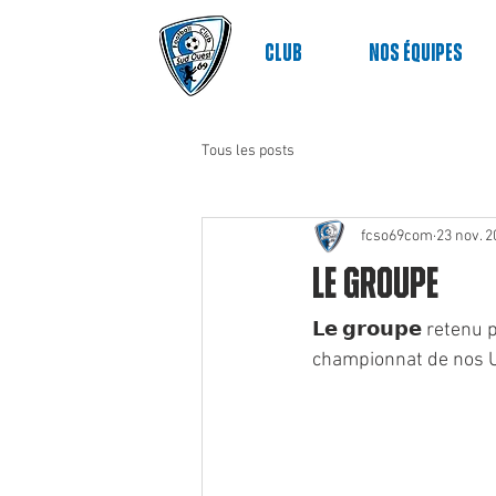
Club
nos équipes
Tous les posts
fcso69com
23 nov. 2
Le Groupe
𝗟𝗲 𝗴𝗿𝗼𝘂𝗽𝗲 ret
championnat de nos U