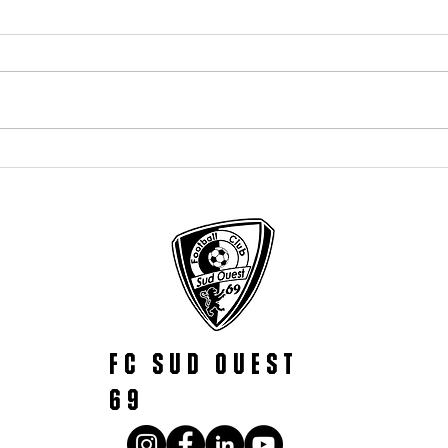
Bonne vacances
À la r
BDG G
FC SUD OUEST
69