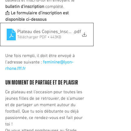
baskets et inscris-toi en envoyant le 
bulletin d’inscription
 complété.
📩 
Le formulaire d’inscription est 
disponible ci-dessous 
Plateau des Copines_Inscription
.pdf
Télécharger PDF • 443KB
Une fois rempli, il doit être envoyé à 
l’adresse suivante : 
feminine@lyon-
rhone.fff.fr
Un moment de partage et de plaisir
Ce plateau est l’occasion pour toutes les 
jeunes filles de se retrouver, de s’amuser 
et de partager un moment autour du 
football. Que tu sois débutante ou déjà 
passionnée, ce rendez-vous est fait pour 
toi !
On vous attend nombreuses au Stade 