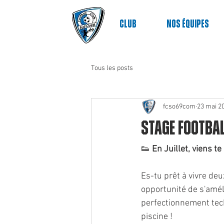
Club
nos équipes
Tous les posts
fcso69com
23 mai 2
Stage Footbal
👟 
En Juillet, viens t
Es-tu prêt à vivre de
opportunité de s'amél
perfectionnement tech
piscine !