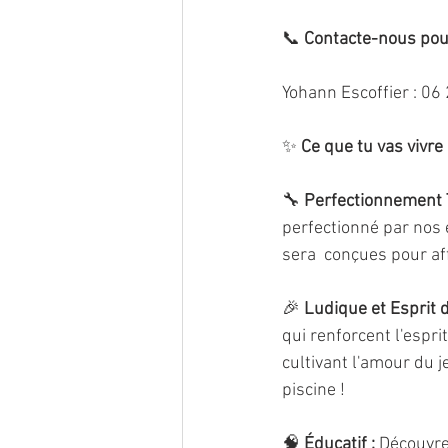
📞 
Contacte-nous pour
Yohann Escoffier : 06
✨ 
Ce que tu vas vivre 
🔧 
Perfectionnement 
perfectionné par nos 
sera  conçues pour af
🎉 
Ludique et Esprit d
qui renforcent l'esprit 
cultivant l'amour du j
piscine !
🧠 
Éducatif :
 Découvre