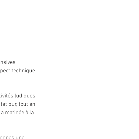
nsives 
spect technique 
tivités ludiques 
état pur, tout en 
la matinée à la 
loppes une 