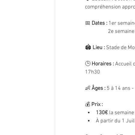
compréhension approf
📅 
Dates :
 1er semain
                 
🏟️ 
Lieu :
 Stade de Mo
🕒 
Horaires :
 Accueil 
17h30
👶 
Âges :
 5 à 14 ans -
💰 
Prix :
130€
 la semaine 
À partir du 1 Juill