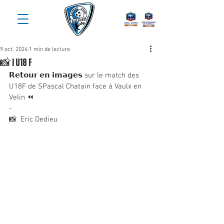
9 oct. 2024
1 min de lecture
📸 | U18 F
𝗥𝗲𝘁𝗼𝘂𝗿 𝗲𝗻 𝗶𝗺𝗮𝗴𝗲𝘀 sur le match des 
U18F de SPascal Chatain face à Vaulx en 
Velin ⏪
-
📸  Eric Dedieu